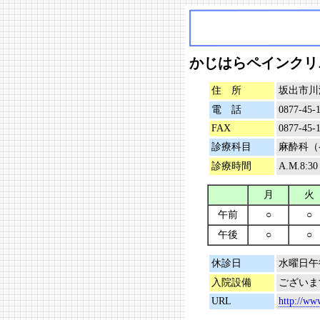
かじはらペインクリ
住 所
坂出市川津
電 話
0877-45-
FAX
0877-45-
診療科目
麻酔科（
診療時間
A.M.8:30
月
火
午前
○
○
午後
○
○
休診日
水曜日午
入院設備
ございま
URL
http://ww